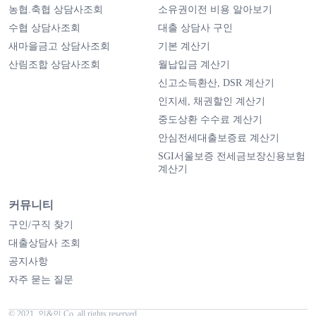
농협.축협 상담사조회
소유권이전 비용 알아보기
수협 상담사조회
대출 상담사 구인
새마을금고 상담사조회
기본 계산기
산림조합 상담사조회
월납입금 계산기
신고소득환산, DSR 계산기
인지세, 채권할인 계산기
중도상환 수수료 계산기
안심전세대출보증료 계산기
SGI서울보증 전세금보장신용보험
계산기
커뮤니티
구인/구직 찾기
대출상담사 조회
공지사항
자주 묻는 질문
© 2021. 인&인 Co. all rights reserved.